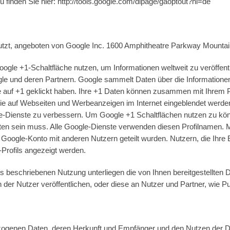
finden Sie hier: http://tools.google.com/dlpage/gaoptout?hl=de
utzt, angeboten von Google Inc. 1600 Amphitheatre Parkway Mounta
le +1-Schaltfläche nutzen, um Informationen weltweit zu veröffentl
le und deren Partnern. Google sammelt Daten über die Informationen
 auf +1 geklickt haben. Ihre +1 Daten können zusammen mit Ihrem P
ie auf Webseiten und Werbeanzeigen im Internet eingeblendet werden
-Dienste zu verbessern. Um Google +1 Schaltflächen nutzen zu könn
alten sein muss. Alle Google-Dienste verwenden diesen Profilname
 Google-Konto mit anderen Nutzern geteilt wurden. Nutzern, die Ihre 
-Profils angezeigt werden.
ts beschriebenen Nutzung unterliegen die von Ihnen bereitgestellt
n der Nutzer veröffentlichen, oder diese an Nutzer und Partner, wie P
ogenen Daten, deren Herkunft und Empfänger und den Nutzen der Dat